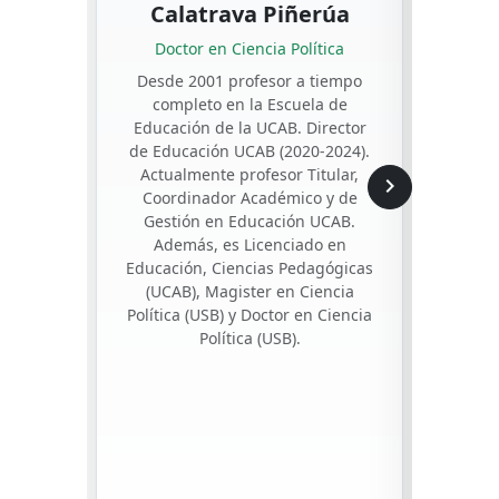
Docto
Calatrava Piñerúa
Po
Doctor en Ciencia Política
Polít
Desde 2001 profesor a tiempo
completo en la Escuela de
Es p
Educación de la UCAB. Director
CIIDE
de Educación UCAB (2020-2024).
Educac
Actualmente profesor Titular,
dir
chevron_right
Coordinador Académico y de
Fun
Gestión en Educación UCAB.
a
Además, es Licenciado en
Edu
Educación, Ciencias Pedagógicas
Educa
(UCAB), Magister en Ciencia
Di
Política (USB) y Doctor en Ciencia
Cine,
Política (USB).
en