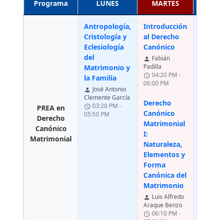
Programa
LUNES
MARTES
MIÉR
Antropología,
Introducción
Cristología y
al Derecho
Eclesiología
Canónico
del
Fabián
person
Padilla
Matrimonio y
04:20 PM -
schedule
la Familia
06:00 PM
José Antonio
person
Clemente García
Derecho
03:20 PM -
schedule
PREA en
Canónico
05:50 PM
Derecho
Matrimonial
Canónico
I:
Matrimonial
Naturaleza,
Elementos y
Forma
Canónica del
Matrimonio
Luis Alfredo
person
Araque Benzo
06:10 PM -
schedule