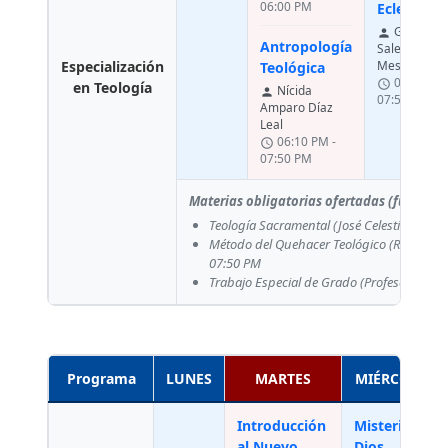
06:00 PM
Eclesiolog
Gáspere
person
Antropología
Salerno
Especialización
Messina
Teológica
06:10 PM 
schedule
en Teología
Nícida
person
07:50 PM
Amparo Díaz
Leal
06:10 PM -
schedule
07:50 PM
Materias obligatorias ofertadas (fuera d
Teología Sacramental
(José Celestino Rojas
Método del Quehacer Teológico
(Roberto 
07:50 PM
Trabajo Especial de Grado
(Profesor no a
Programa
LUNES
MARTES
MIÉRCOLES
Introducción
Misterio de
al Nuevo
Dios