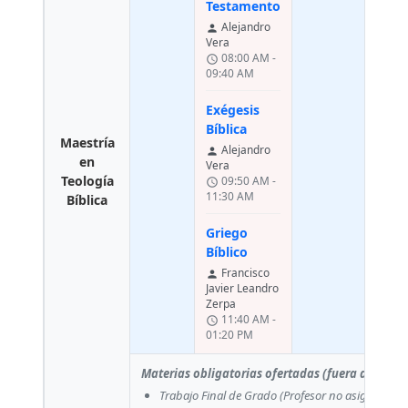
Testamento
P
Alejandro
person
pers
Vera
F
08:00 AM -
Ja
schedule
09:40 AM
L
Z
schedu
Exégesis
A
Bíblica
0
Maestría
Alejandro
person
en
Vera
Teología
09:50 AM -
schedule
11:30 AM
Bíblica
Griego
Bíblico
Francisco
person
Javier Leandro
Zerpa
11:40 AM -
schedule
01:20 PM
Materias obligatorias ofertadas (fuera del pla
Trabajo Final de Grado
(Profesor no asignado)