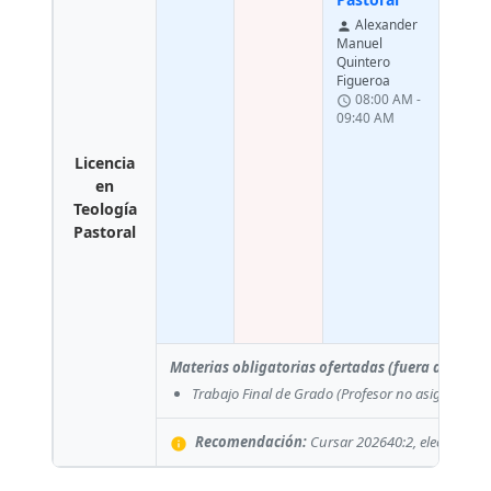
Je
person
Beni
Alexander
person
08
schedule
Manuel
09:4
Quintero
Figueroa
08:00 AM -
Car
schedule
09:40 AM
de l
y s
Licencia
Esp
en
en 
Teología
Lati
Pastoral
Car
Ma
person
Teix
09
schedule
11:3
Materias obligatorias ofertadas (fuera del pla
Trabajo Final de Grado
(Profesor no asignado)
Recomendación:
Cursar 202640:2, electivas. C
info