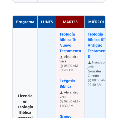
Programa
LUNES
MARTES
MIÉRCOLES
Teología
Teología
C
Bíblica II:
Bíblica III:
d
Nuevo
Antiguo
y
Testamento
Testamento
E
II
Alejandro
person
Vera
L
Francisco
person
08:00 AM -
schedule
Javier
C
09:40 AM
González
per
Carrión
T
08:00 AM -
Exégesis
schedule
sche
09:40 AM
Bíblica
1
Alejandro
person
Licencia
Vera
E
en
09:50 AM -
schedule
T
11:30 AM
Teología
P
Bíblica
per
Griego
Pastoral