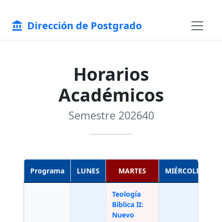
Dirección de Postgrado
account_balance
Horarios
Académicos
Semestre 202640
Programa
LUNES
MARTES
MIÉRCOLES
Teología
E
Bíblica II:
d
Nuevo
T