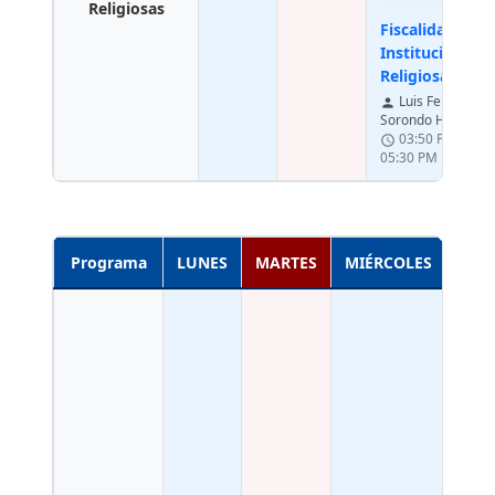
Religiosas
Fiscalidad de
Instituciones
Religiosas
Luis Felipe
person
Sorondo Heredia
03:50 PM -
schedule
05:30 PM
Programa
LUNES
MARTES
MIÉRCOLES
J
Cris
y Bi
Com
Enr
person
Gonz
Ordos
02
schedule
03:4