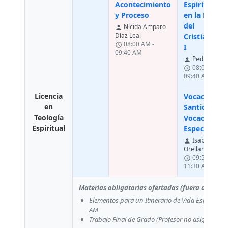
Acontecimiento
Espiritualid
y Proceso
en la Histori
del
Nícida Amparo
person
Díaz Leal
Cristianism
08:00 AM -
schedule
I
09:40 AM
Pedro Trigo
person
08:00 AM -
schedule
09:40 AM
Licencia
Vocación a l
en
Santidad y
Teología
Vocaciones
Espiritual
Específicas
Isabella
person
Orellana Lozad
09:50 AM -
schedule
11:30 AM
Materias obligatorias ofertadas (fuera del pla
Elementos para un Itinerario de Vida Espiritual
AM
Trabajo Final de Grado
(Profesor no asignado)