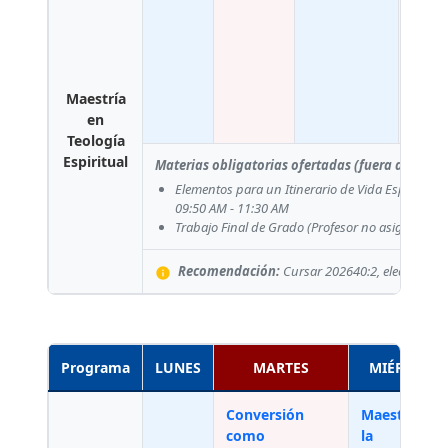
Espir
Siste
Yol
person
Jesús
Figuer
Maestría
08:
schedule
en
09:40
Teología
Espiritual
Materias obligatorias ofertadas (fuera del pla
Elementos para un Itinerario de Vida Espiritual
09:50 AM - 11:30 AM
Trabajo Final de Grado
(Profesor no asignado)
Recomendación:
Cursar 202640:2, electivas.
info
Programa
LUNES
MARTES
MIÉRCOLE
Conversión
Maestros de
como
la