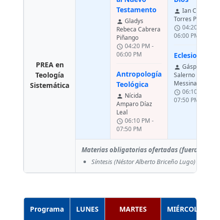
Testamento
Ian Carlos
person
Torres Parra
Gladys
person
04:20 PM -
schedule
Rebeca Cabrera
06:00 PM
Piñango
04:20 PM -
schedule
06:00 PM
Eclesiología
PREA en
Gáspere
person
Antropología
Teología
Salerno
Messina
Teológica
Sistemática
06:10 PM -
schedule
Nícida
person
07:50 PM
Amparo Díaz
Leal
06:10 PM -
schedule
07:50 PM
Materias obligatorias ofertadas (fuera del p
Síntesis
(Néstor Alberto Briceño Lugo)
Programa
LUNES
MARTES
MIÉRCOLES