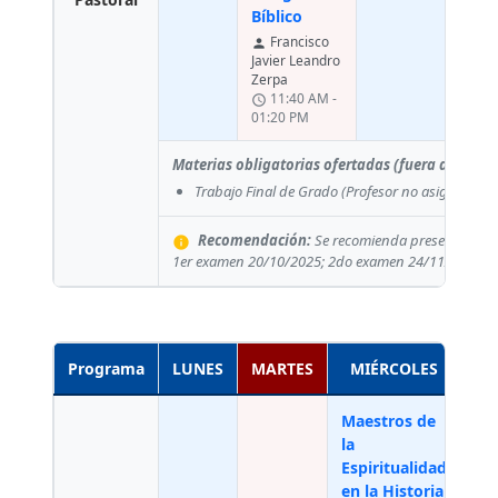
L
Bíblico
sche
Francisco
0
person
Javier Leandro
Zerpa
11:40 AM -
schedule
01:20 PM
Materias obligatorias ofertadas (fuera del pla
Trabajo Final de Grado
(Profesor no asignado)
Recomendación:
Se recomienda presentar el e
info
1er examen 20/10/2025; 2do examen 24/11/2025
Programa
LUNES
MARTES
MIÉRCOLES
Maestros de
Te
la
Esp
Espiritualidad
Si
en la Historia
Y
person