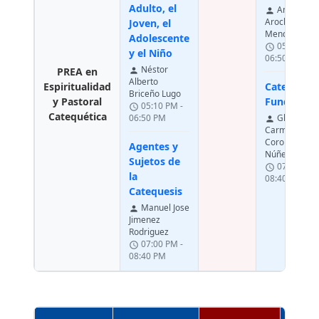
Adulto, el
Antonio Lu
person
Arocha
Joven, el
Mendoza
Adolescente
05:10 PM 
schedule
y el Niño
06:50 PM
Néstor
PREA en
person
Alberto
Espiritualidad
Catequétic
Briceño Lugo
y Pastoral
Fundament
05:10 PM -
schedule
Catequética
06:50 PM
Gladys
person
Carmita
Coronado
Agentes y
Núñez
Sujetos de
07:00 PM 
schedule
la
08:40 PM
Catequesis
Manuel Jose
person
Jimenez
Rodriguez
07:00 PM -
schedule
08:40 PM