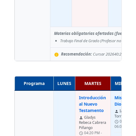
Materias obligatorias ofertadas (fuera del
Trabajo Final de Grado
(Profesor no asigna
Recomendación:
Cursar 202640:2, electiva
info
Programa
LUNES
MARTES
MIÉRCOL
Introducción
Misterio 
al Nuevo
Dios
Testamento
Ian Carlo
person
Torres Parra
Gladys
person
04:20 PM 
schedule
Rebeca Cabrera
06:00 PM
Piñango
04:20 PM -
schedule