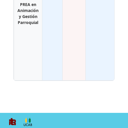
Igles
PREA en
Bien
Animación
Fa
person
y Gestión
Padill
Parroquial
03
schedule
05:3