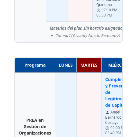
Quintana
07:10 PM -
schedule
08:50 PM
Materias del plan sin horario asignado:
Tutoría I
(Yovanny Alberto Bermúdez)
Programa
LUNES
MARTES
MIÉRCOLES
Cumplimiento
y Prevención
de
Legitimación
de Capitales
Ángel
person
Bernardo Viso
PREA en
Cartaya
Gestión de
02:00 PM -
schedule
Organizaciones
03:40 PM