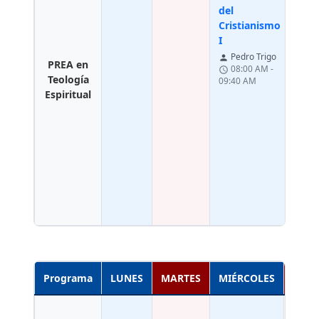
Jes
del
Fig
Cristianismo
0
schedule
I
09:
Pedro Trigo
person
PREA en
08:00 AM -
schedule
Teología
09:40 AM
Espiritual
Programa
LUNES
MARTES
MIÉRCOLES
JU
Teolo