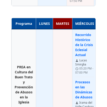
07:50 PM
Programa
LUNES
MARTES
MIÉRCOLES
JUE
Recorrido
Histórico
de la Crisis
Eclesial
Actual
Lucas
person
Smirglia
PREA en
05:20 PM -
schedule
Cultura del
07:00 PM
Buen Trato
y
Procesos
Prevención
en las
de Abusos
Dinámicas
en la
de Abusos
Iglesia
Irama del
person
Valle Cardozo