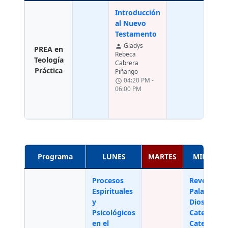
Introducción
al Nuevo
Testamento
p
Gladys
person
PREA en
sc
Rebeca
Teología
Cabrera
Práctica
Piñango
04:20 PM -
schedule
06:00 PM
Programa
LUNES
MARTES
MIÉRCOL
Procesos
Revelación
Espirituales
Palabra de
y
Dios,
Psicológicos
Catecismo
en el
Catequesis