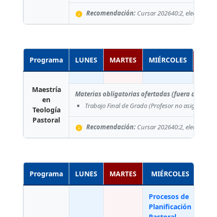
Recomendación:
Cursar 202640:2, electivas.
info
Programa
LUNES
MARTES
MIÉRCOLES
JUEV
Maestría
Materias obligatorias ofertadas (fuera del pla
en
Trabajo Final de Grado
(Profesor no asignado)
Teología
Pastoral
Recomendación:
Cursar 202640:2, electivas. C
info
Programa
LUNES
MARTES
MIÉRCOLES
Procesos de
Past
Planificación
Litu
Pastoral