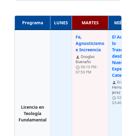
Programa
LUNES
MARTES
MIÉRCOLE
Fe,
El Acceso a
Agnosticismo
lo
e Increencia
Trascenden
desde
Douglas
person
Buenaño
Nuestra
06:10 PM -
schedule
Experienci
07:50 PM
Categorial
Erardo
person
Hernández
Jerez
02:00 PM -
schedule
03:40 PM
Licencia en
Teología
Fundamental