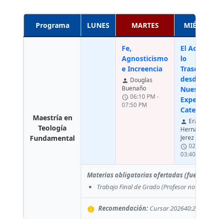
Programa
LUNES
MARTES
MIÉRCOLE
Fe,
El Acceso a
Agnosticismo
lo
e Increencia
Trascenden
desde
Douglas
person
Buenaño
Nuestra
06:10 PM -
schedule
Experienci
07:50 PM
Categorial
Maestría en
Erardo
person
Teología
Hernández
Fundamental
Jerez
02:00 PM -
schedule
03:40 PM
Materias obligatorias ofertadas (fuera del
Trabajo Final de Grado
(Profesor no asigna
Recomendación:
Cursar 202640:2, electiva
info