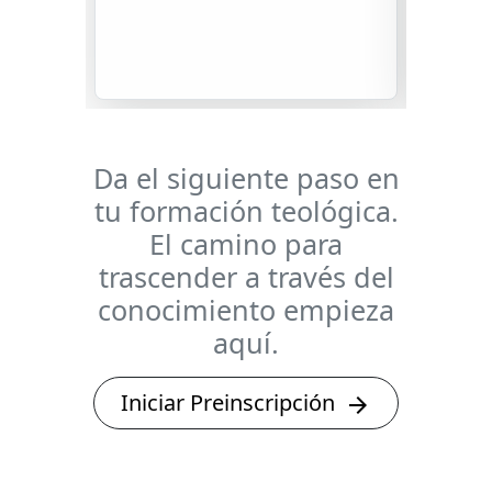
Teolo
Da el siguiente paso en
tu formación teológica.
El camino para
trascender a través del
conocimiento empieza
aquí.
Iniciar Preinscripción
arrow_forward