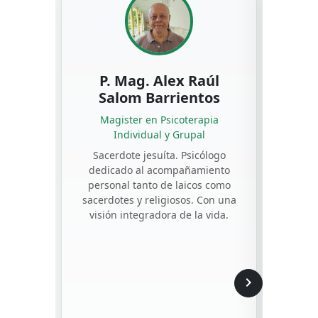
P. Mag. Alex Raúl
P
Salom Barrientos
M
Magister en Psicoterapia
Individual y Grupal
Li
Teol
Sacerdote jesuíta. Psicólogo
dedicado al acompañamiento
personal tanto de laicos como
Re
sacerdotes y religiosos. Con una
Congr
visión integradora de la vida.
del 
(De
Filoso
en e
especi
chevron_right
Sanit
Tam